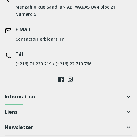
Menzah 6 Rue Saad IBN ABI WAKAS UV4 Bloc 21
Numéro 5
E-Mail:
Contact@herbioart.tn
Tél:
(+216) 71 230 219 / (+216) 22 710 766
Information
keyboard_arrow_down
Liens
keyboard_arrow_down
Newsletter
keyboard_arrow_down