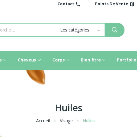
Contact
Points De Vente
call
map
e
Cheveux
Corps
Bien être
Portfolio
Huiles
Accueil
Visage
Huiles