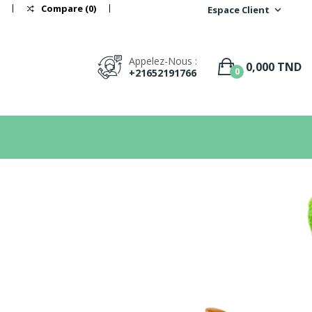
Compare (
0
)
Favoris
(
0
)
Espace Client
expand_more
Appelez-Nous :
0,000 TND
0
+21652191766