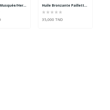
Huile Rose Musquée/Herbioart
Huile Bronzante Paillettes D'Or/Herbioart
D
35,000 TND