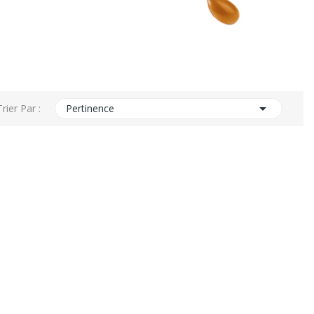

Trier Par :
Pertinence