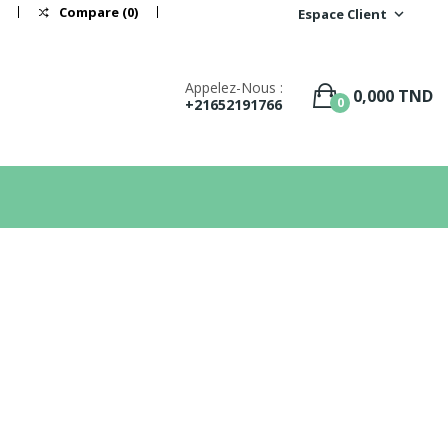
Compare (
0
)
Favoris
(
0
)
Espace Client
expand_more
Appelez-Nous :
0,000 TND
0
+21652191766