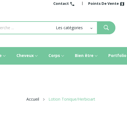
Contact
Points De Vente
call
map
e
Cheveux
Corps
Bien être
Portfolio
Accueil
Lotion Tonique/Herbioart