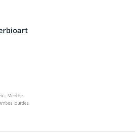
erbioart
rin, Menthe.
 jambes lourdes.