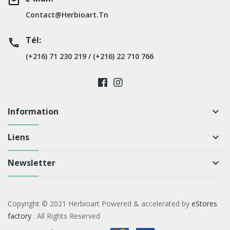
Contact@herbioart.tn
Tél:
(+216) 71 230 219 / (+216) 22 710 766
Information
keyboard_arrow_down
Liens
keyboard_arrow_down
Newsletter
keyboard_arrow_down
Copyright © 2021 Herbioart Powered & accelerated by
eStores
factory
. All Rights Reserved