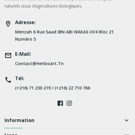
naturels issus d’agricultures biologiques.
Adresse:
Menzah 6 Rue Saad IBN ABI WAKAS UV4 Bloc 21
Numéro 5
E-Mail:
Contact@herbioart.tn
Tél:
(+216) 71 230 219 / (+216) 22 710 766
Information
keyboard_arrow_down