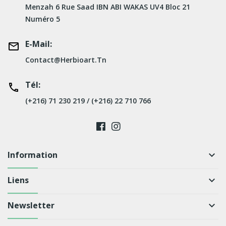
Menzah 6 Rue Saad IBN ABI WAKAS UV4 Bloc 21
Numéro 5
E-Mail:
Contact@herbioart.tn
Tél:
(+216) 71 230 219 / (+216) 22 710 766
Information
keyboard_arrow_down
Liens
keyboard_arrow_down
Newsletter
keyboard_arrow_down