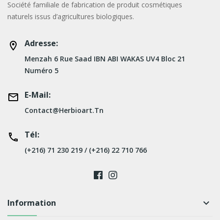
Société familiale de fabrication de produit cosmétiques
naturels issus d’agricultures biologiques.
Adresse:
Menzah 6 Rue Saad IBN ABI WAKAS UV4 Bloc 21
Numéro 5
E-Mail:
Contact@herbioart.tn
Tél:
(+216) 71 230 219 / (+216) 22 710 766
Information
keyboard_arrow_down