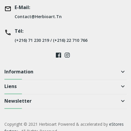
E-Mail:
Contact@herbioart.tn
Tél:
(+216) 71 230 219 / (+216) 22 710 766
Information
keyboard_arrow_down
Liens
keyboard_arrow_down
Newsletter
keyboard_arrow_down
Copyright © 2021 Herbioart Powered & accelerated by
eStores