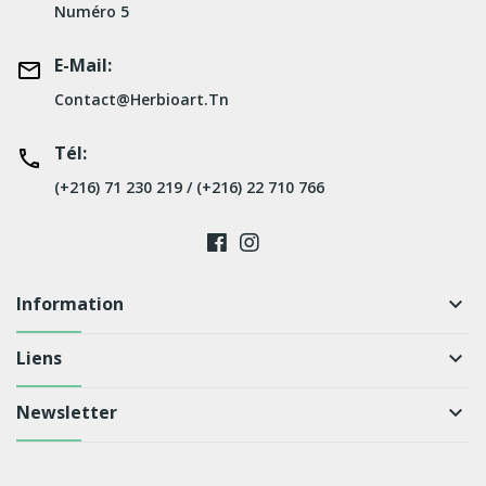
Numéro 5
E-Mail:
Contact@herbioart.tn
Tél:
(+216) 71 230 219 / (+216) 22 710 766
Information
keyboard_arrow_down
Liens
keyboard_arrow_down
Newsletter
keyboard_arrow_down