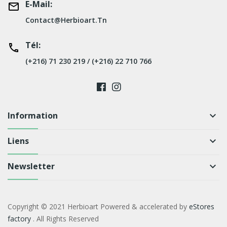
E-Mail:
Contact@herbioart.tn
Tél:
(+216) 71 230 219 / (+216) 22 710 766
Information
keyboard_arrow_down
Liens
keyboard_arrow_down
Newsletter
keyboard_arrow_down
Copyright © 2021 Herbioart Powered & accelerated by
eStores
factory
. All Rights Reserved